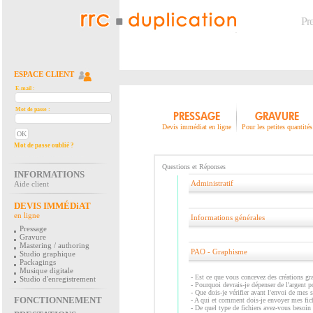
Pr
ESPACE CLIENT
E-mail :
Mot de passe :
PRESSAGE
GRAVURE
Devis immédiat en ligne
Pour les petites quantités
Mot de passe oublié ?
Questions et Réponses
INFORMATIONS
Administratif
Aide client
DEVIS IMMÉDiAT
en ligne
Informations générales
Pressage
Gravure
Mastering / authoring
PAO - Graphisme
Studio graphique
Packagings
Musique digitale
-
Est ce que vous concevez des créations gr
Studio d'enregistrement
-
Pourquoi devrais-je dépenser de l'argent 
-
Que dois-je vérifier avant l'envoi de mes
FONCTIONNEMENT
-
A qui et comment dois-je envoyer mes fich
-
De quel type de fichiers avez-vous besoin