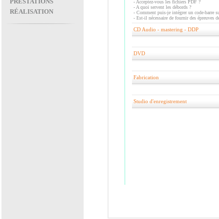
PRESTATIONS
-
Acceptez-vous les fichiers PDF ?
-
A quoi servent les débords ?
RÉALISATION
-
Comment puis-je intégrer un code-barre su
-
Est-il nécessaire de fournir des épreuves d
CD Audio - mastering - DDP
DVD
Fabrication
Studio d'enregistrement