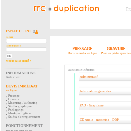
Pr
ESPACE CLIENT
E-mail :
Mot de passe :
PRESSAGE
GRAVURE
Devis immédiat en ligne
Pour les petites quantités
Mot de passe oublié ?
Questions et Réponses
INFORMATIONS
Administratif
Aide client
DEVIS IMMÉDiAT
en ligne
Informations générales
Pressage
Gravure
Mastering / authoring
PAO - Graphisme
Studio graphique
Packagings
Musique digitale
Studio d'enregistrement
CD Audio - mastering - DDP
FONCTIONNEMENT