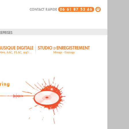
06 61 87 53 46
@
CONTACT RAPIDE
REPRISES
USIQUE DIGITALE
STUDIO
ENREGISTREMENT
D'
Wave, AAC, FLAC, mp3 ...
Mixage - Emixage