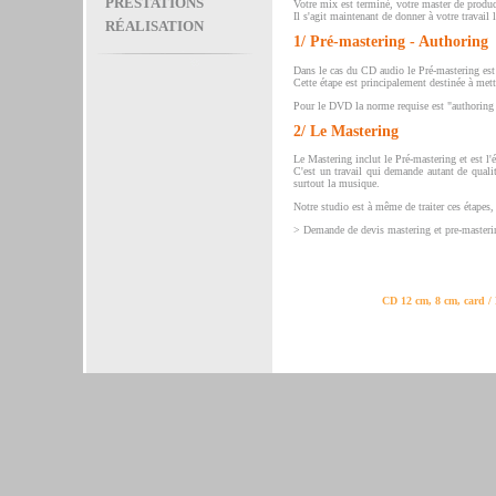
PRESTATIONS
Votre mix est terminé, votre master de product
Il s'agit maintenant de donner à votre travail 
RÉALISATION
1/ Pré-mastering - Authoring
Dans le cas du CD audio le Pré-mastering est
Cette étape est principalement destinée à mett
Pour le DVD la norme requise est "authoring
2/ Le Mastering
Le Mastering inclut le Pré-mastering et est l'
C'est un travail qui demande autant de qualit
surtout la musique.
Notre studio est à même de traiter ces étapes, 
>
Demande de devis mastering et pre-masteri
CD 12 cm, 8 cm, card / 