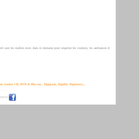
lité sont les maîtres mots dans ce domaine pour respecter les couleurs, les ambiances et
e, boitier CD, DVD & Blu-ray , Digipack, Digifile, Digisleeve...
nariat