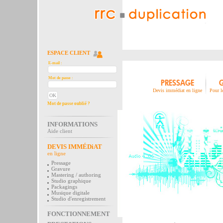
ESPACE CLIENT
E-mail :
Mot de passe :
PRESSAGE
Devis immédiat en ligne
Pour l
Mot de passe oublié ?
INFORMATIONS
Aide client
DEVIS IMMÉDiAT
en ligne
Pressage
Gravure
Mastering / authoring
Studio graphique
Packagings
Musique digitale
Studio d'enregistrement
FONCTIONNEMENT