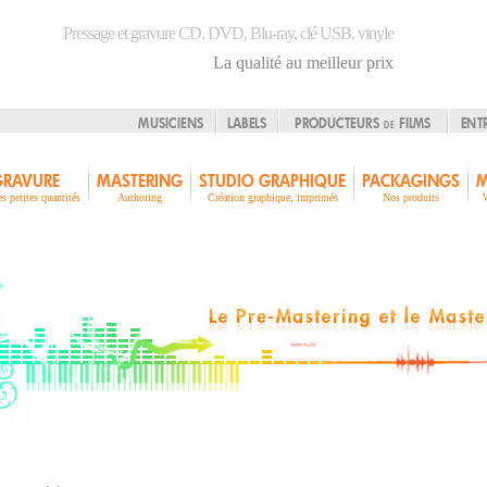
Pressage et gravure CD, DVD, Blu-ray, clé USB, vinyle
La qualité au meilleur prix
MUSICIENS
LABELS
PRODUCTEURS
FILMS
ENT
DE
GRAVURE
MASTERING
STUDIO GRAPHIQUE
PACKAGINGS
M
es petites quantités
Authoring
Création graphique, imprimés
Nos produits