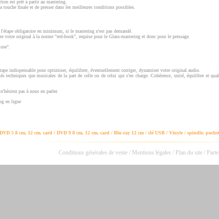
ion est prêt à partir au mastering.
la touche finale et de presser dans les meilleures conditions possibles.
 l'étape obligatoire en minimum, si le mastering n'est pas demandé.
re votre original à la norme "red-book", requise pour le Glass-mastering et donc pour le pressage.
 use".
étape indispensable pour optimiser, équilibrer, éventuellement corriger, dynamiser votre original audio.
és techniques que musicales de la part de celle ou de celui qui s'en charge. Cohérence, unité, équilibre et qua
n'hésitez pas à nous en parler.
ng en ligne
DVD 5 8 cm, 12 cm, card / DVD 9 8 cm, 12 cm, card / Blu-ray 12 cm / clé USB / Vinyle / spindle, pochett
Conditions générales de vente
/
Mentions légales
/
Plan du site
/
Parte