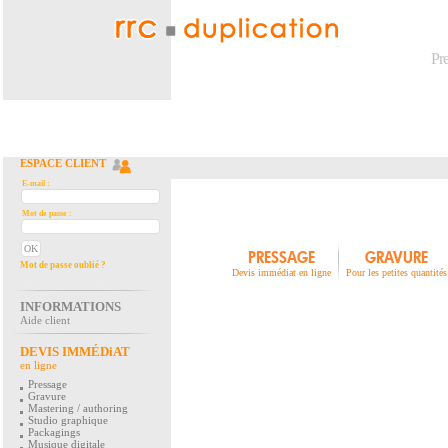
Pr
ESPACE CLIENT
E-mail :
Mot de passe :
PRESSAGE
GRAVURE
Mot de passe oublié ?
Devis immédiat en ligne
Pour les petites quantités
INFORMATIONS
Aide client
DEVIS IMMÉDiAT
en ligne
Pressage
Gravure
Mastering / authoring
Studio graphique
Packagings
Musique digitale