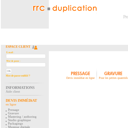
Pr
ESPACE CLIENT
E-mail :
Mot de passe :
PRESSAGE
GRAVURE
Mot de passe oublié ?
Devis immédiat en ligne
Pour les petites quantités
INFORMATIONS
Aide client
DEVIS IMMÉDiAT
en ligne
Pressage
Gravure
Mastering / authoring
Studio graphique
Packagings
Musique digitale